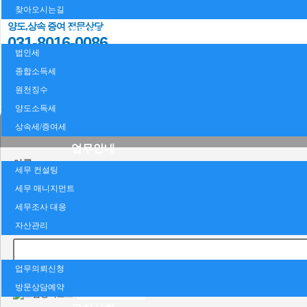
031-8016-0085
찾아오시는길
양도,상속 증여 전문상담
세목별세금
031-8016-0086
법인세
업무시간:
종합소득세
평일 am 09:00 ~ pm 18:00
원천징수
FAX
031-8016-0089
양도소득세
상속세/증여세
업무안내
이름
세무 컨설팅
세무 매니지먼트
휴대폰
세무조사 대응
-
-
자산관리
업무의뢰/상담
업무의뢰신청
방문상담예약