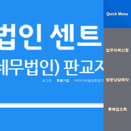
Quick Menu
업무의뢰신청
방문상담예약
로그인
회원가입
아이디/비밀번호찾기
전체메뉴
휴폐업조회