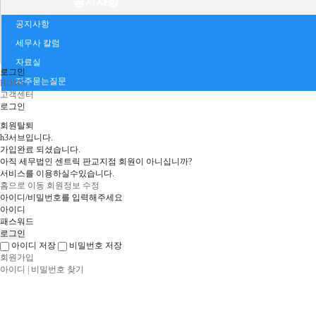
공지사항
공지사항
세무사 칼럼
자료실
로그인
자주묻는질문
HOME
고객센터
로그인
회원탈퇴
h3서브입니다.
가입완료 되셨습니다.
아직 세무법인 센트릭 판교지점 회원이 아니십니까?
서비스를 이용하실수있습니다.
홈으로 이동
회원정보 수정
아이디/비밀번호를 입력해주세요
아이디
패스워드
아이디 저장
비밀번호 저장
회원가입
아이디 | 비밀번호 찾기