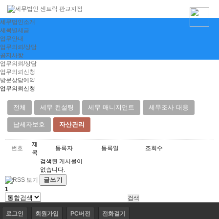
세무법인소개
세목별세금
업무안내
업무의뢰/상담
공지사항
업무의뢰/상담
업무의뢰신청
방문상담예약
업무의뢰신청
전체
세무 컨설팅
세무 매니지먼트
세무조사 대응
납세자보호
자산관리
제
번호
등록자
등록일
조회수
목
검색된 게시물이
없습니다.
글쓰기
1
로그인
회원가입
PC버전
전화걸기