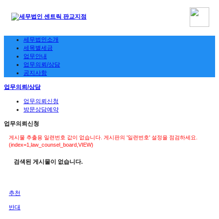
세무법인소개
세목별세금
업무안내
업무의뢰/상담
공지사항
업무의뢰/상담
업무의뢰신청
방문상담예약
업무의뢰신청
게시물 추출용 일련번호 값이 없습니다. 게시판의 '일련번호' 설정을 점검하세요.
(index=1,law_counsel_board,VIEW)
검색된 게시물이 없습니다.
추천
반대