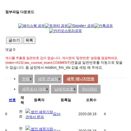
첨부파일 다운로드
글쓰기
목록
댓글
0
게시물 추출용 일련번호 값이 없습니다. 게시판의 '일련번호' 설정을 점검하세요.
연결글 일련번호를 자동으로 찾을
(index=I4132,law_counsel_board,COMMENT)
수 없습니다. 폼 설정에서 relation_frm_idx 값을 세팅 해 주세요.
전체
세무 컨설팅
세무 매니지먼트
세무조사 대응
납세자보호
자산관리
제
번호
등록자
등록일
조회수
목
완
법인 세무기장
김○○
6
2020.08.18
4
료
견적서 문의
완
법인 세무기장
김○○